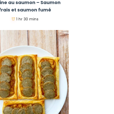
rine au saumon – Saumon
frais et saumon fumé
1 hr 30 mins