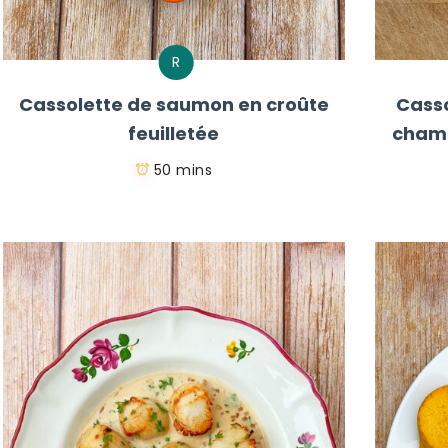
R
Cassolette de saumon en croûte
Casso
feuilletée
champ
50 mins