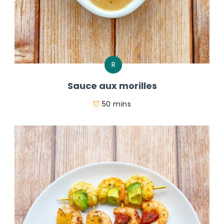
R
Sauce aux morilles
50 mins