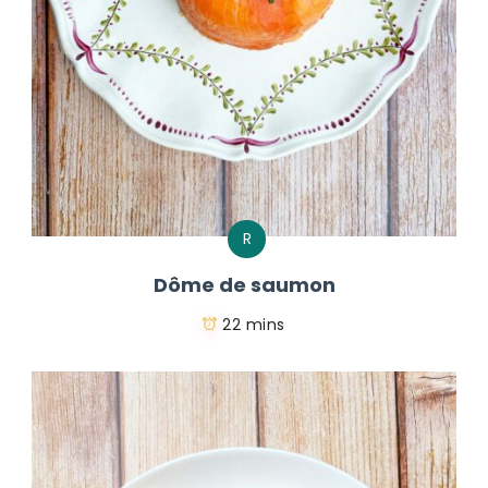
R
Dôme de saumon
22 mins