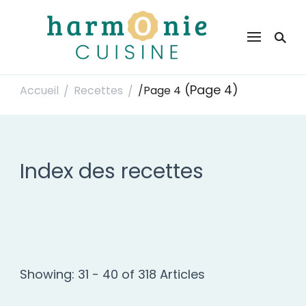
Harmonie Cuisine
Site de recettes faciles et rapides pour le quotidien
(Page 4)
Accueil
Recettes
/
Page 4
/
/
Index des recettes
Showing: 31 - 40 of 318 Articles