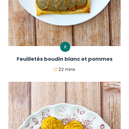
R
Feuilletés boudin blanc et pommes
22 mins