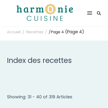
Harmonie Cuisine
Site de recettes faciles et rapides pour le quotidien
(Page 4)
Accueil
Recettes
/
Page 4
/
/
Index des recettes
Showing: 31 - 40 of 319 Articles