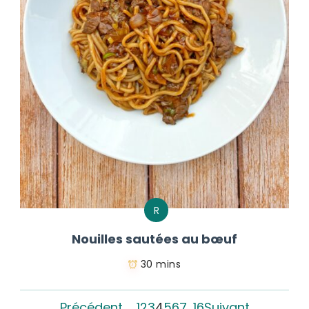
R
Nouilles sautées au bœuf
30 mins
Précédent
1
2
3
4
5
6
7
…
16
Suivant