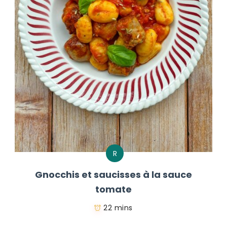
R
Gnocchis et saucisses à la sauce
tomate
22 mins