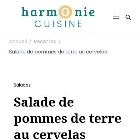
Harmonie Cuisine
Site de recettes faciles et rapides pour le quotidien
Accueil
Recettes
/
/
Salade de pommes de terre au cervelas
Salades
Salade de
pommes de terre
au cervelas