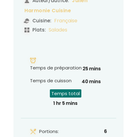
Julien
Auteur/autrice:
Harmonie Cuisine
Française
Cuisine:
Salades
Plats:
Temps de préparation
25 mins
Temps de cuisson
40 mins
Temps total
1 hr 5 mins
Portions:
6