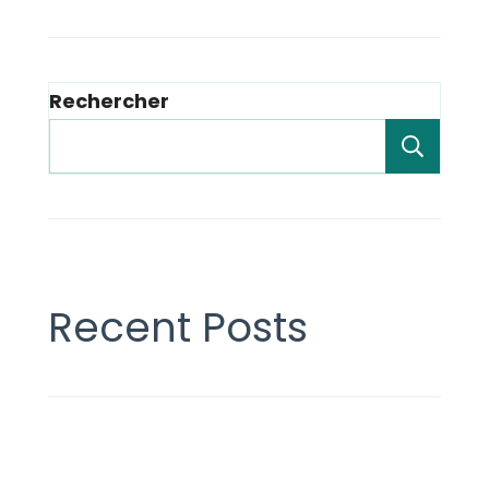
Rechercher
Rech
Recent Posts