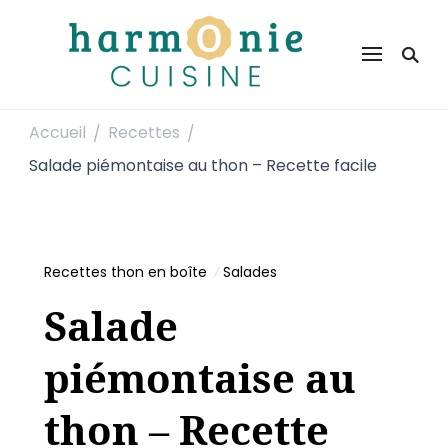
Harmonie Cuisine
Site de recettes faciles et rapides pour le quotidien
Accueil
Recettes
/
/
Salade piémontaise au thon – Recette facile
Recettes thon en boîte
Salades
Salade
piémontaise au
thon – Recette