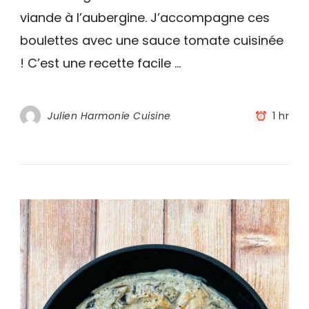
la
viande à l’aubergine. J’accompagne ces
sauce
tomate
boulettes avec une sauce tomate cuisinée
! C’est une recette facile …
Julien Harmonie Cuisine
1 hr