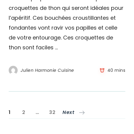
croquettes de thon qui seront idéales pour
l’apéritif. Ces bouchées croustillantes et
fondantes vont ravir vos papilles et celle
de votre entourage. Ces croquettes de
thon sont faciles …
Julien Harmonie Cuisine
40 mins
Pagination
Page
Page
Page
1
2
…
32
Next
des