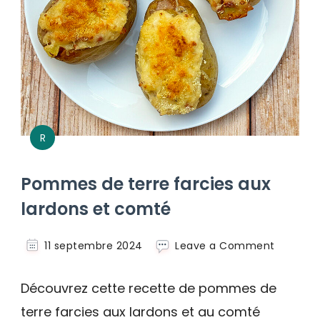
R
Pommes de terre farcies aux
lardons et comté
on
11 septembre 2024
Leave a Comment
Pomme
de
Découvrez cette recette de pommes de
terre
farcies
terre farcies aux lardons et au comté
aux