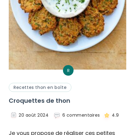
R
Recettes thon en boîte
Croquettes de thon
sur
20 août 2024
6 commentaires
4.9
Croquettes
de
Je vous propose de réaliser ces petites
thon