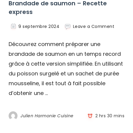
Brandade de saumon – Recette
express
on
9 septembre 2024
Leave a Comment
Brandad
de
Découvrez comment préparer une
saumon
–
brandade de saumon en un temps record
Recette
grâce à cette version simplifiée. En utilisant
express
du poisson surgelé et un sachet de purée
mousseline, il est tout à fait possible
d’obtenir une …
Julien Harmonie Cuisine
2 hrs 30 mins