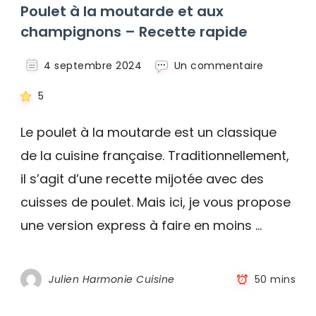
Poulet à la moutarde et aux
champignons – Recette rapide
sur
4 septembre 2024
Un commentaire
Poulet
à
5
la
moutarde
Le poulet à la moutarde est un classique
et
de la cuisine française. Traditionnellement,
aux
champign
il s’agit d’une recette mijotée avec des
–
Recette
cuisses de poulet. Mais ici, je vous propose
rapide
une version express à faire en moins …
Julien Harmonie Cuisine
50 mins