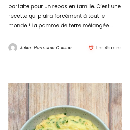
parfaite pour un repas en famille. C’est une
lardons
et
recette qui plaira forcément à tout le
comté
monde ! La pomme de terre mélangée …
Julien Harmonie Cuisine
1 hr 45 mins