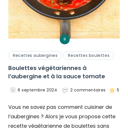
R
Recettes aubergines
Recettes boulettes
Boulettes végétariennes à
l’aubergine et à la sauce tomate
sur
6 septembre 2024
2 commentaires
5
Boulettes
végétarie
Vous ne savez pas comment cuisiner de
à
l’aubergin
l’aubergines ? Alors je vous propose cette
et
recette végétarienne de boulettes sans
à