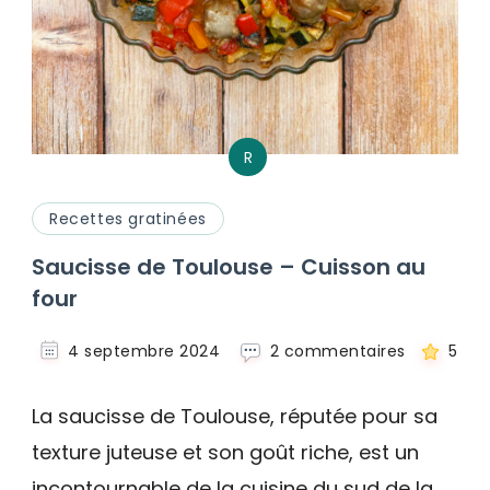
R
Recettes gratinées
Saucisse de Toulouse – Cuisson au
four
sur
4 septembre 2024
2 commentaires
5
Saucisse
de
La saucisse de Toulouse, réputée pour sa
Toulouse
–
texture juteuse et son goût riche, est un
Cuisson
incontournable de la cuisine du sud de la
au