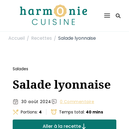
Harmonie Cuisine
Site de recettes faciles et rapides pour le quotidien
Accueil
Recettes
Salade lyonnaise
/
/
Salades
Salade lyonnaise
30 août 2024
0 Commentaire
Portions:
4
Temps total:
40 mins
Aller à la recette