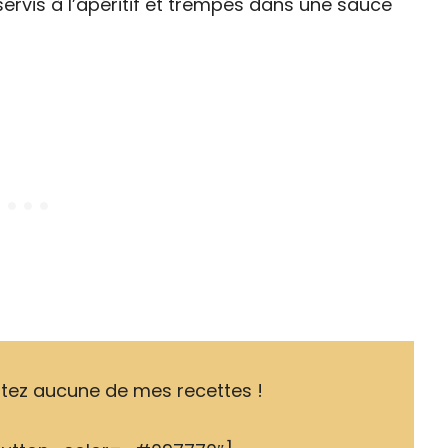
servis à l’apéritif et trempés dans une sauce
tez aucune de mes recettes !