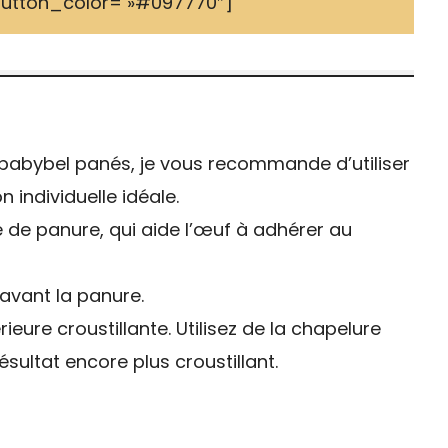
button_color= »#097770″]
e babybel panés, je vous recommande d’utiliser
 individuelle idéale.
 de panure, qui aide l’œuf à adhérer au
avant la panure.
ieure croustillante. Utilisez de la chapelure
sultat encore plus croustillant.