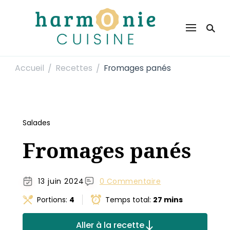
Harmonie Cuisine
Site de recettes faciles et rapides pour le quotidien
Accueil
Recettes
Fromages panés
/
/
Salades
Fromages panés
13 juin 2024
0 Commentaire
Portions:
4
Temps total:
27 mins
Aller à la recette