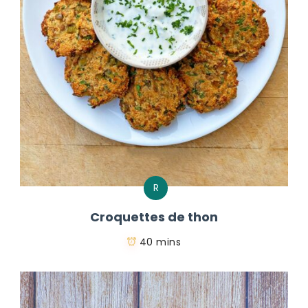
R
Croquettes de thon
40 mins