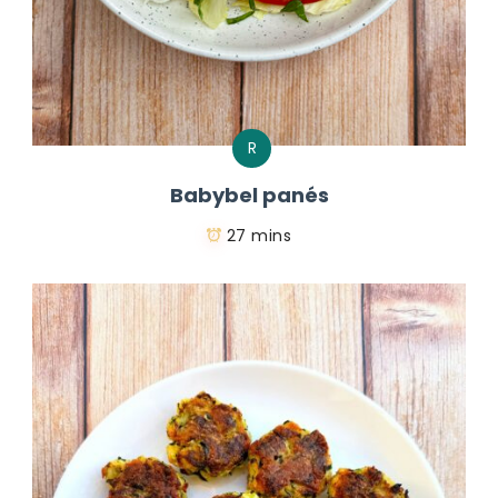
R
Babybel panés
27 mins