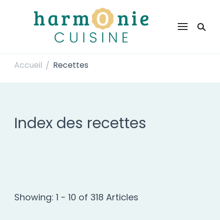
Harmonie Cuisine
Site de recettes faciles et rapides pour le quotidien
Accueil
Recettes
/
Index des recettes
Showing: 1 - 10 of 318 Articles