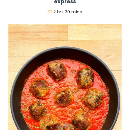
express
2 hrs 30 mins