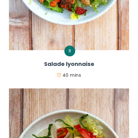
R
Salade lyonnaise
40 mins