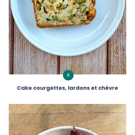
R
Cake courgettes, lardons et chèvre