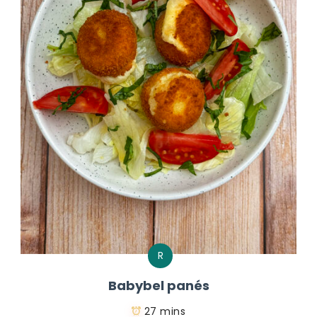
R
Babybel panés
27 mins