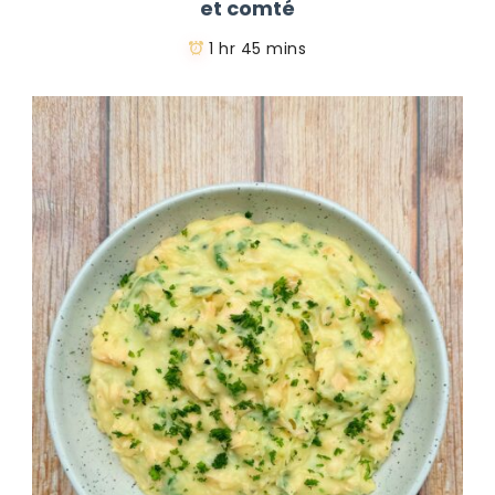
et comté
1 hr 45 mins