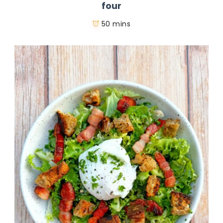
four
50 mins