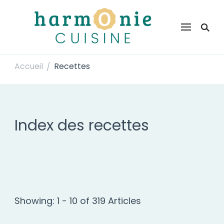
Harmonie Cuisine
Site de recettes faciles et rapides pour le quotidien
Accueil
Recettes
/
Index des recettes
Showing: 1 - 10 of 319 Articles