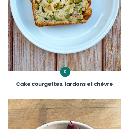
R
Cake courgettes, lardons et chèvre