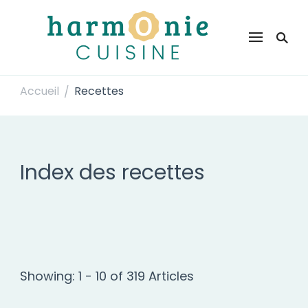
Harmonie Cuisine
Site de recettes faciles et rapides pour le quotidien
Accueil
Recettes
/
Index des recettes
Showing: 1 - 10 of 319 Articles