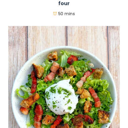
four
50 mins