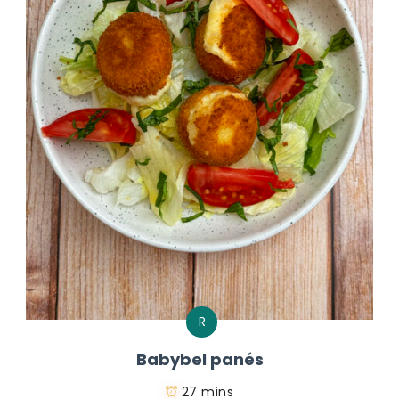
R
Babybel panés
27 mins