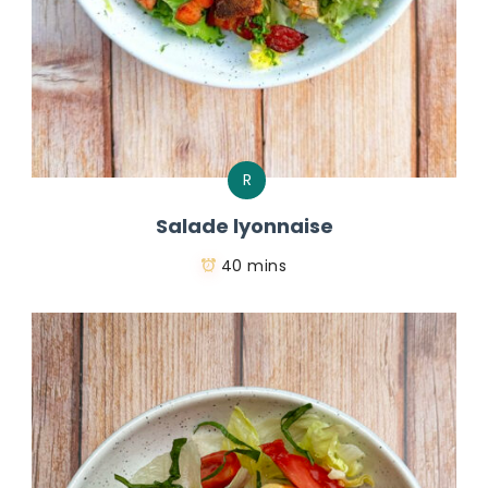
R
Salade lyonnaise
40 mins