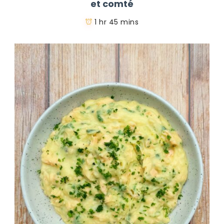
et comté
1 hr 45 mins