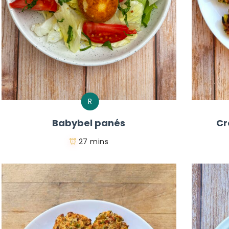
R
Babybel panés
Cr
27 mins