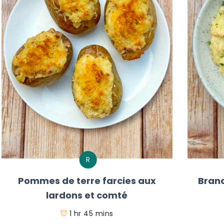
R
Pommes de terre farcies aux
Bran
lardons et comté
1 hr 45 mins