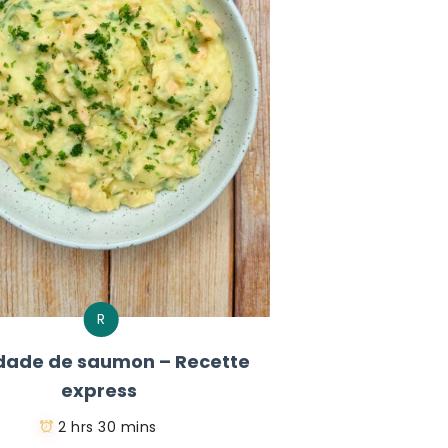
R
dade de saumon – Recette
express
2 hrs 30 mins