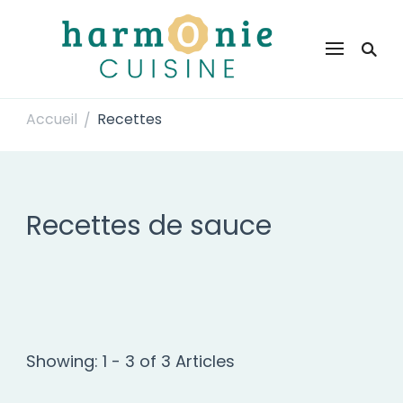
Harmonie Cuisine
Site de recettes faciles et rapides pour le quotidien
Accueil
Recettes
/
Recettes de sauce
Showing: 1 - 3 of 3 Articles