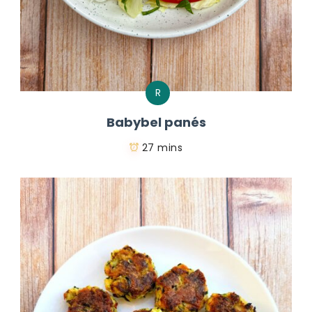
R
Babybel panés
27 mins