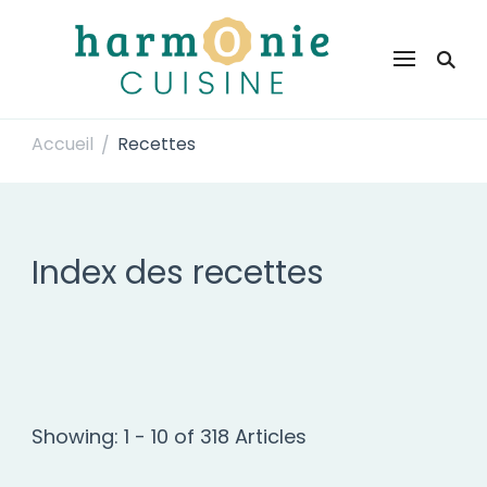
Harmonie Cuisine
Site de recettes faciles et rapides pour le quotidien
Accueil
Recettes
/
Index des recettes
Showing: 1 - 10 of 318 Articles