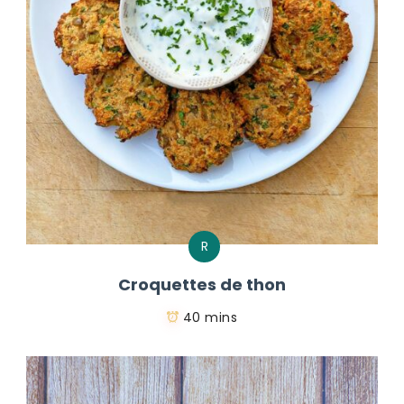
R
Croquettes de thon
40 mins