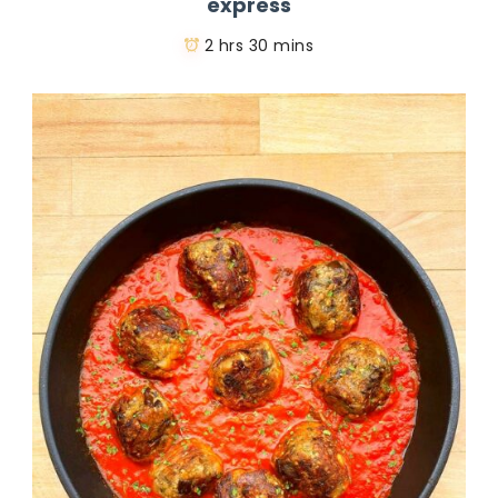
express
2 hrs 30 mins