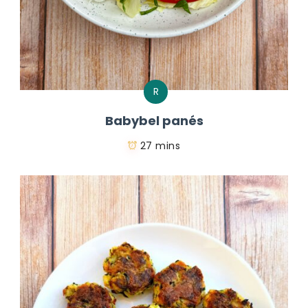
R
Babybel panés
27 mins