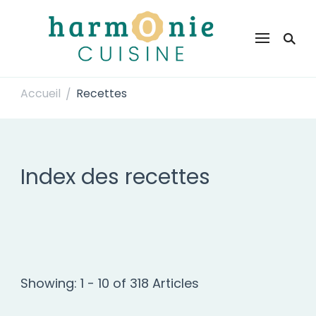
Harmonie Cuisine
Site de recettes faciles et rapides pour le quotidien
Accueil
Recettes
/
Index des recettes
Showing: 1 - 10 of 318 Articles