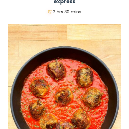
express
2 hrs 30 mins