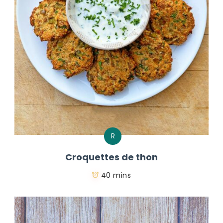
R
Croquettes de thon
40 mins