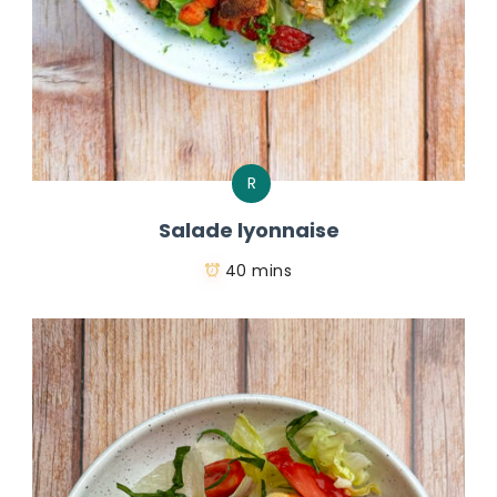
R
Salade lyonnaise
40 mins