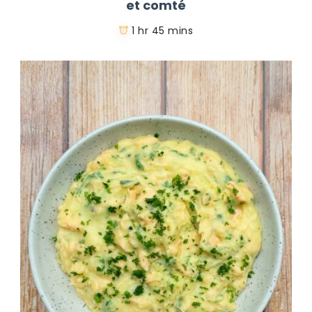
et comté
1 hr 45 mins