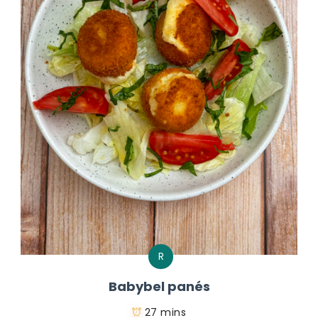
R
Babybel panés
27 mins