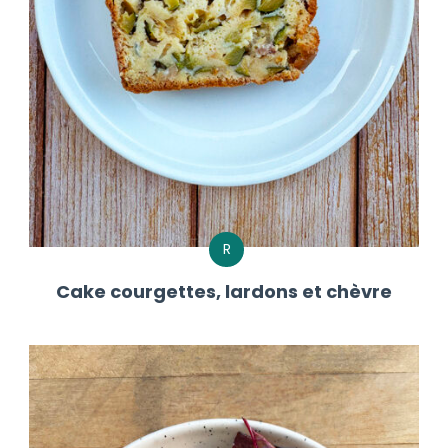
R
Cake courgettes, lardons et chèvre