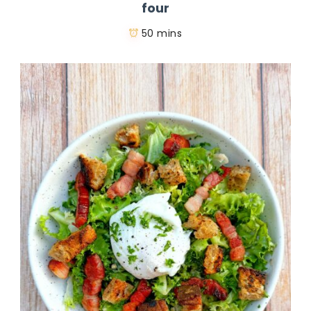
four
50 mins