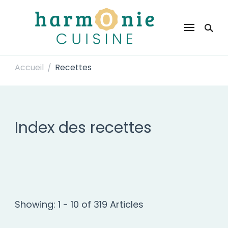
Harmonie Cuisine
Site de recettes faciles et rapides pour le quotidien
Accueil
Recettes
/
Index des recettes
Showing: 1 - 10 of 319 Articles