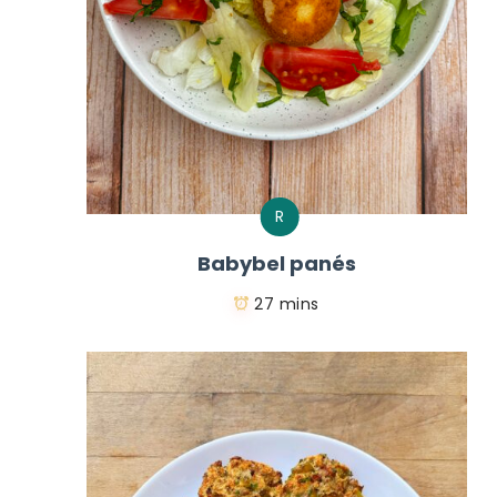
R
Babybel panés
27 mins