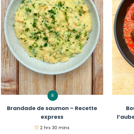
R
Brandade de saumon – Recette
Bo
express
l’aub
2 hrs 30 mins