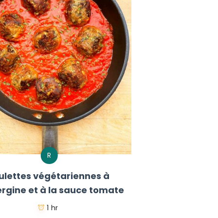
R
ulettes végétariennes à
ergine et à la sauce tomate
1 hr