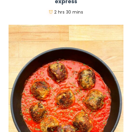
express
2 hrs 30 mins