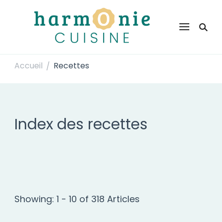
Harmonie Cuisine
Site de recettes faciles et rapides pour le quotidien
Accueil
Recettes
/
Index des recettes
Showing: 1 - 10 of 318 Articles