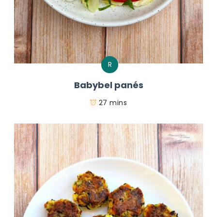
R
Babybel panés
27 mins