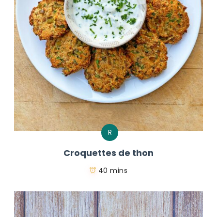
R
Croquettes de thon
40 mins