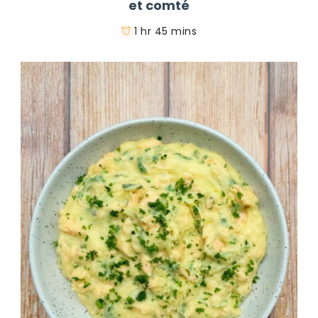
et comté
1 hr 45 mins