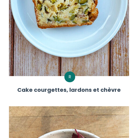
R
Cake courgettes, lardons et chèvre