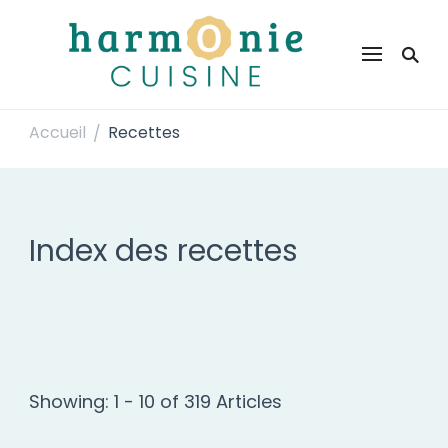
Harmonie Cuisine
Site de recettes faciles et rapides pour le quotidien
Accueil
Recettes
/
Index des recettes
Showing: 1 - 10 of 319 Articles