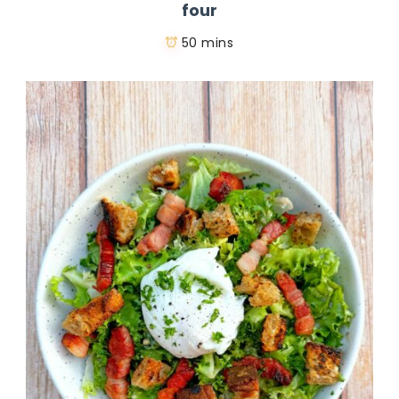
four
50 mins