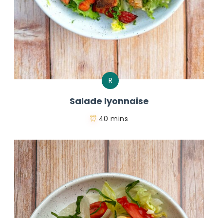
R
Salade lyonnaise
40 mins