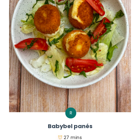
R
Babybel panés
27 mins