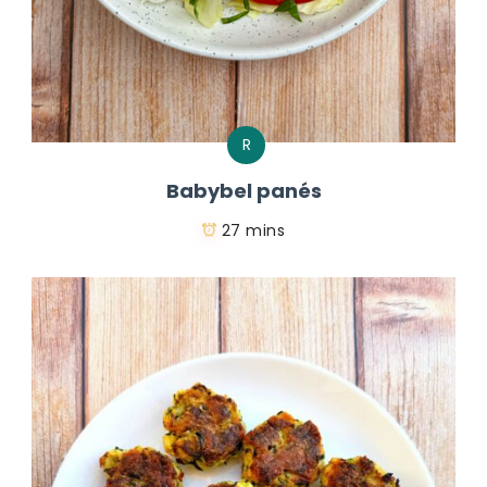
R
Babybel panés
27 mins