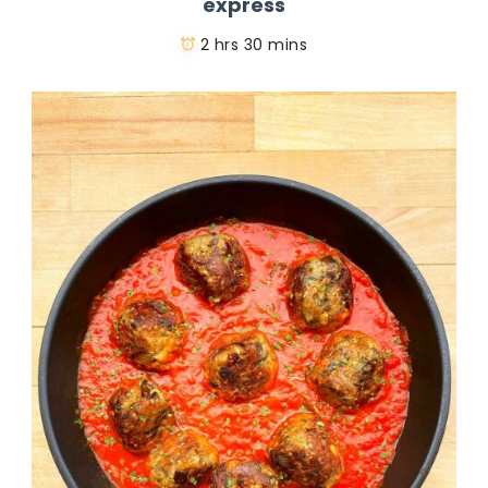
express
2 hrs 30 mins