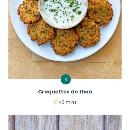
R
Croquettes de thon
40 mins