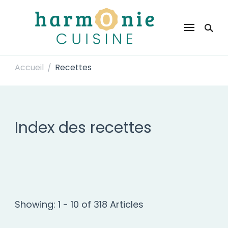
Harmonie Cuisine
Site de recettes faciles et rapides pour le quotidien
Accueil
Recettes
/
Index des recettes
Showing: 1 - 10 of 318 Articles