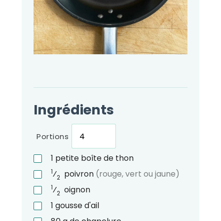
Ingrédients
Portions
1
petite boîte de thon
1
⁄
poivron
(rouge, vert ou jaune)
2
1
⁄
oignon
2
1
gousse d'ail