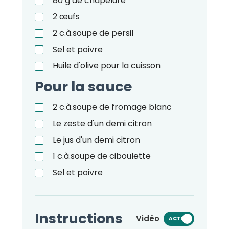
80
g
de chapelure
2
œufs
2
c.à.soupe
de persil
Sel et poivre
Huile d'olive pour la cuisson
Pour la sauce
2
c.à.soupe
de fromage blanc
Le zeste d'un demi citron
Le jus d'un demi citron
1
c.à.soupe
de ciboulette
Sel et poivre
Instructions
Vidéo
ACTIVÉ