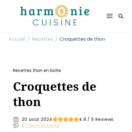
Harmonie Cuisine
Site de recettes faciles et rapides pour le quotidien
Accueil
Recettes
Croquettes de thon
/
/
Recettes thon en boîte
Croquettes de
thon
20 août 2024
4.9 / 5 Reviews
6 Commentaires