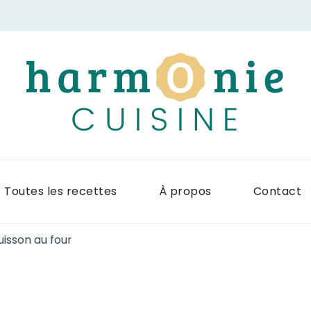
Harmonie Cuis
Site de recettes faciles et rapid
Toutes les recettes
À propos
Contact
uisson au four