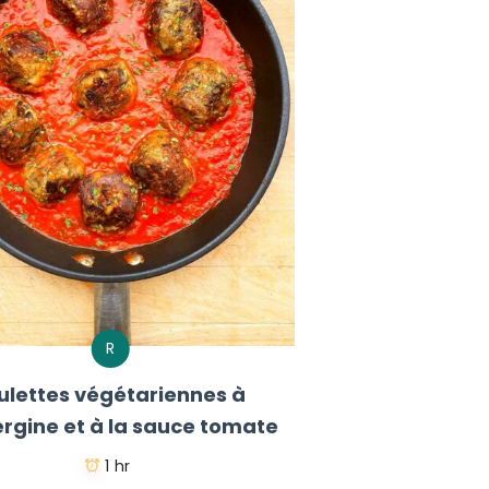
R
ulettes végétariennes à
ergine et à la sauce tomate
1 hr