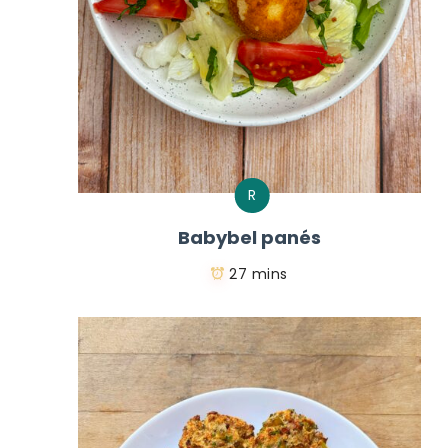
R
Babybel panés
27 mins