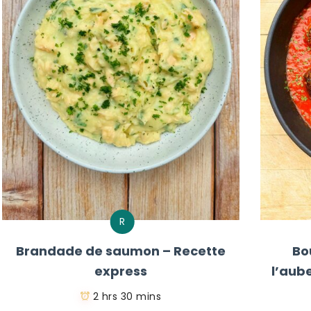
R
Brandade de saumon – Recette
Bo
express
l’aub
2 hrs 30 mins