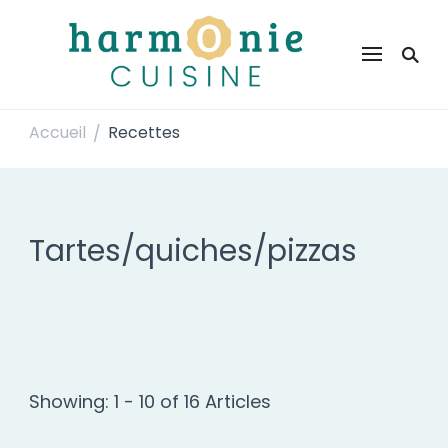
Harmonie Cuisine
Site de recettes faciles et rapides pour le quotidien
Accueil
Recettes
/
Tartes/quiches/pizzas
Showing: 1 - 10 of 16 Articles