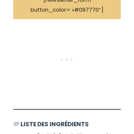
button_color= »#097770″]
🥔
LISTE DES INGRÉDIENTS