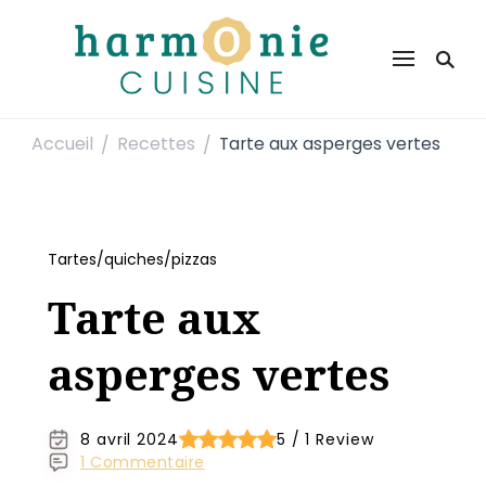
Harmonie Cuisine
Site de recettes faciles et rapides pour le quotidien
Accueil
Recettes
Tarte aux asperges vertes
/
/
Tartes/quiches/pizzas
Tarte aux
asperges vertes
8 avril 2024
5 / 1 Review
1 Commentaire