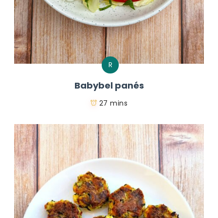
R
Babybel panés
27 mins