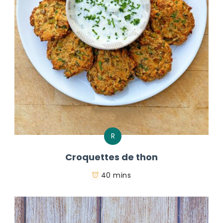
R
Croquettes de thon
40 mins