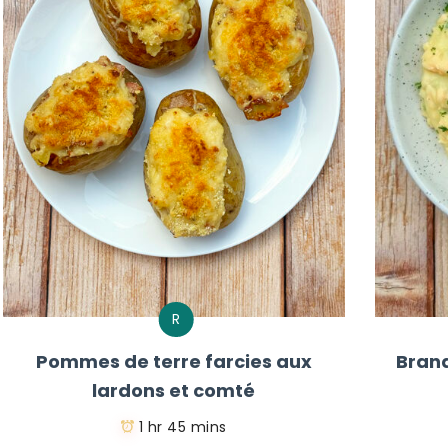
R
Pommes de terre farcies aux
Bran
lardons et comté
1 hr 45 mins