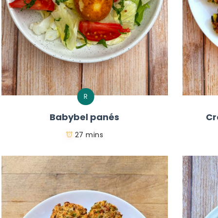
R
Babybel panés
Cr
27 mins