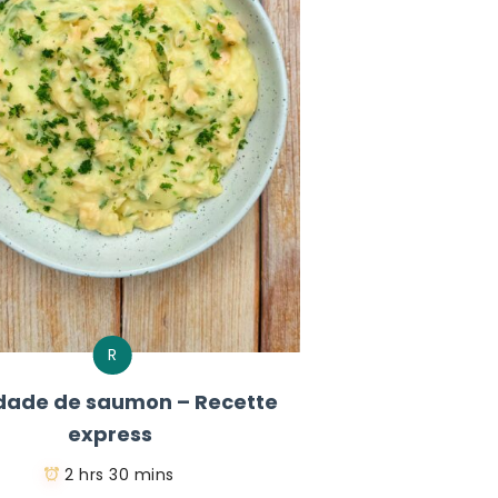
R
dade de saumon – Recette
express
2 hrs 30 mins