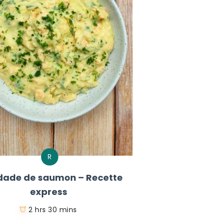
R
dade de saumon – Recette
express
2 hrs 30 mins