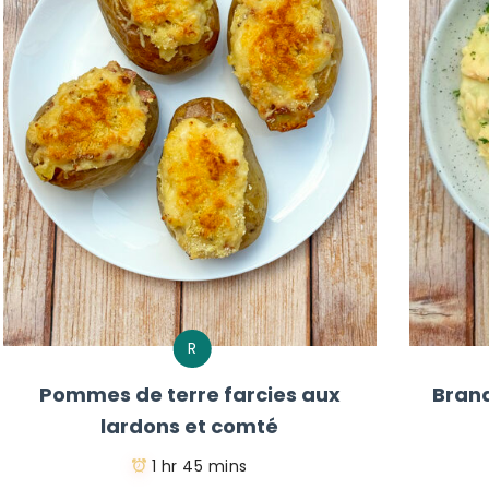
R
Pommes de terre farcies aux
Bran
lardons et comté
1 hr 45 mins