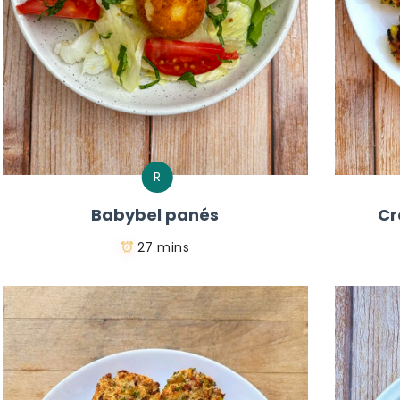
R
Babybel panés
Cr
27 mins