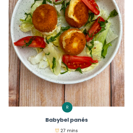
R
Babybel panés
27 mins