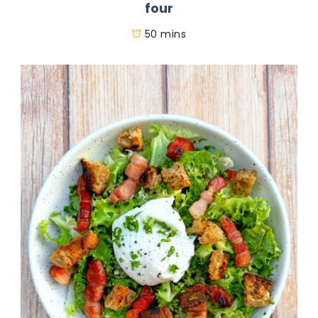
four
50 mins