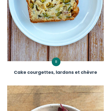
R
Cake courgettes, lardons et chèvre