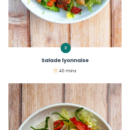
R
Salade lyonnaise
40 mins