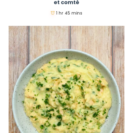
et comté
1 hr 45 mins