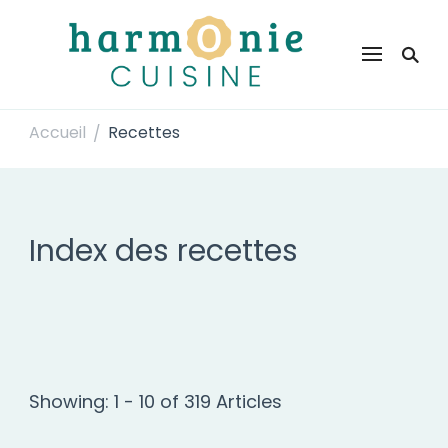
Harmonie Cuisine
Site de recettes faciles et rapides pour le quotidien
Accueil
Recettes
/
Index des recettes
Showing: 1 - 10 of 319 Articles