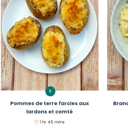
R
Pommes de terre farcies aux
Bran
lardons et comté
1 hr 45 mins