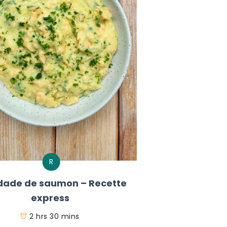
R
dade de saumon – Recette
express
2 hrs 30 mins