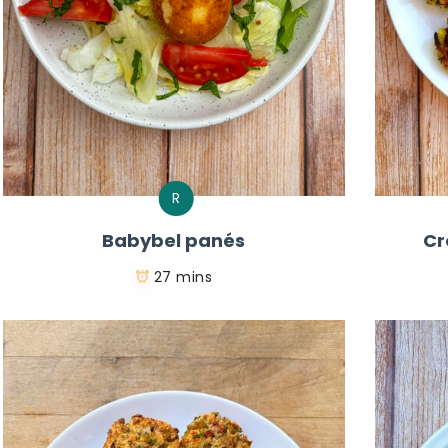
R
Babybel panés
Cr
27 mins