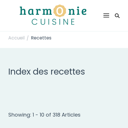
Harmonie Cuisine
Site de recettes faciles et rapides pour le quotidien
Accueil
Recettes
/
Index des recettes
Showing: 1 - 10 of 318 Articles