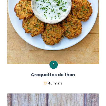
R
Croquettes de thon
40 mins