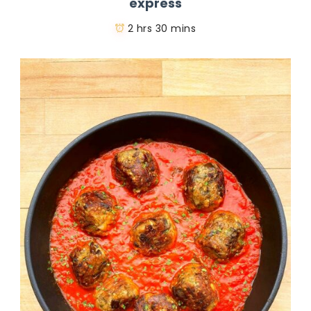
express
2 hrs 30 mins