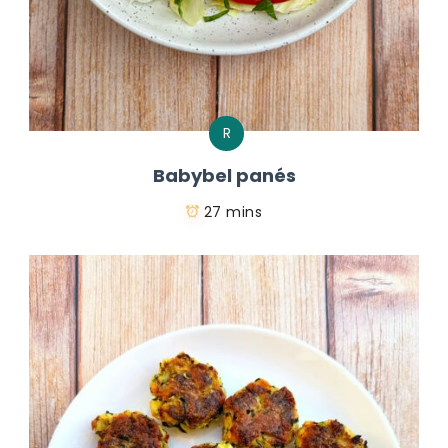
R
Babybel panés
27 mins