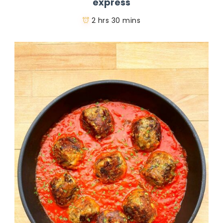
express
2 hrs 30 mins