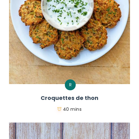
R
Croquettes de thon
40 mins