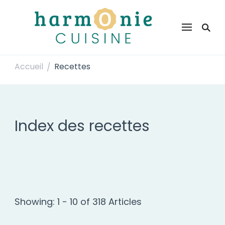
Harmonie Cuisine
Site de recettes faciles et rapides pour le quotidien
Accueil
Recettes
/
Index des recettes
Showing: 1 - 10 of 318 Articles