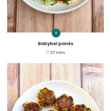
R
Babybel panés
27 mins