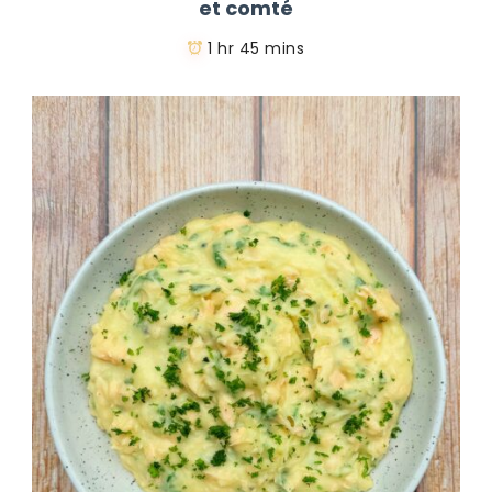
et comté
1 hr 45 mins