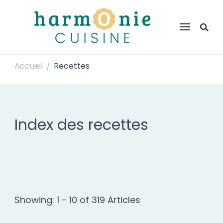
Harmonie Cuisine
Site de recettes faciles et rapides pour le quotidien
Accueil
Recettes
/
Index des recettes
Showing: 1 - 10 of 319 Articles