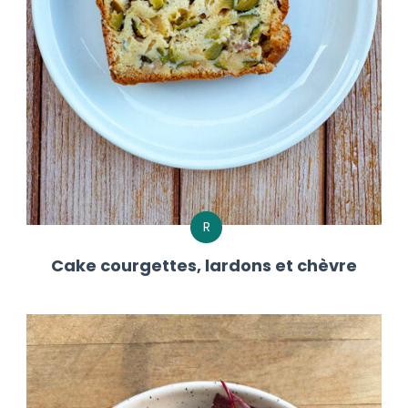
R
Cake courgettes, lardons et chèvre