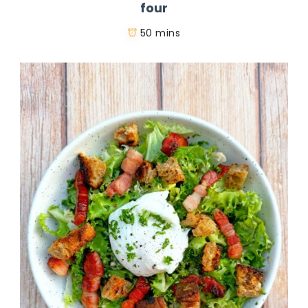
four
50 mins