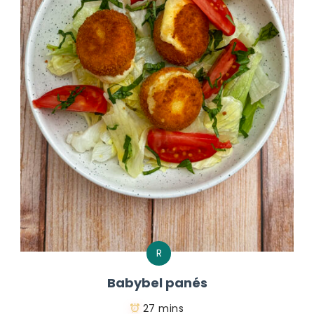
R
Babybel panés
27 mins