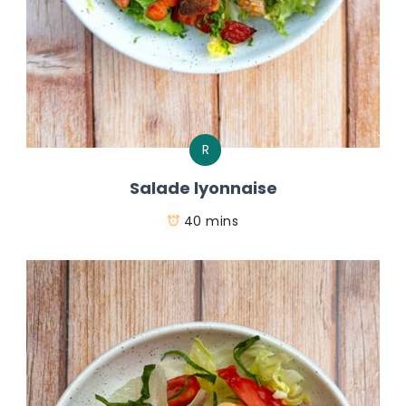
R
Salade lyonnaise
40 mins