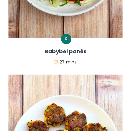
R
Babybel panés
27 mins