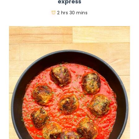
express
2 hrs 30 mins