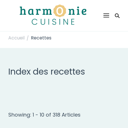
Harmonie Cuisine
Site de recettes faciles et rapides pour le quotidien
Accueil
Recettes
/
Index des recettes
Showing: 1 - 10 of 318 Articles