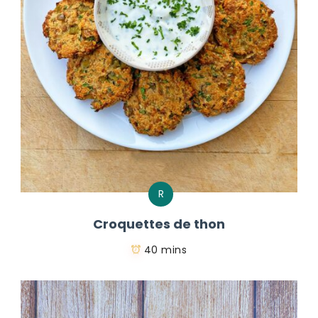
R
Croquettes de thon
40 mins