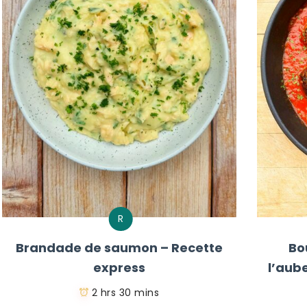
R
Brandade de saumon – Recette
Bo
express
l’aub
2 hrs 30 mins