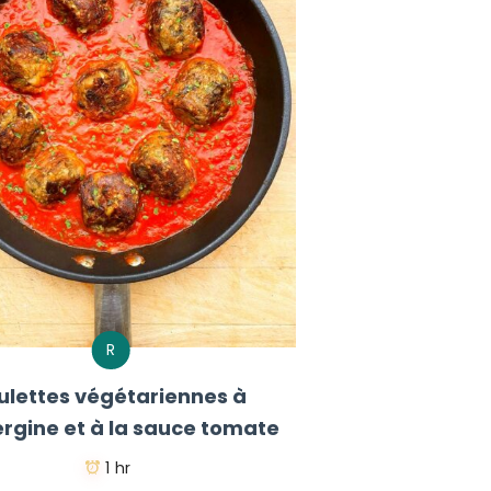
R
ulettes végétariennes à
ergine et à la sauce tomate
1 hr