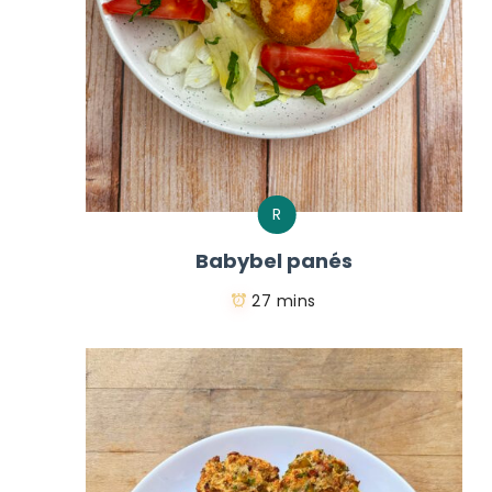
R
Babybel panés
27 mins