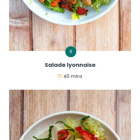
R
Salade lyonnaise
40 mins