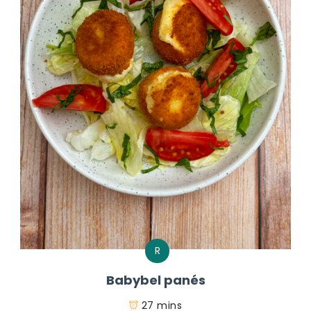
R
Babybel panés
27 mins