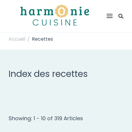
Harmonie Cuisine
Site de recettes faciles et rapides pour le quotidien
Accueil
Recettes
/
Index des recettes
Showing: 1 - 10 of 319 Articles