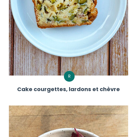
R
Cake courgettes, lardons et chèvre