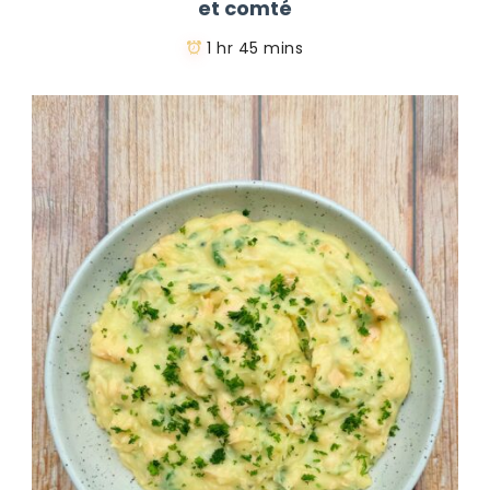
et comté
1 hr 45 mins