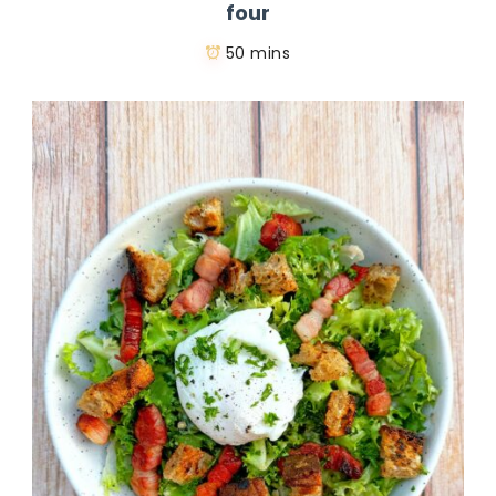
four
50 mins