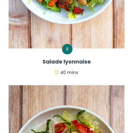
R
Salade lyonnaise
40 mins