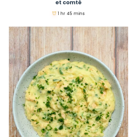
et comté
1 hr 45 mins