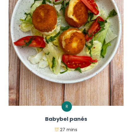
R
Babybel panés
27 mins