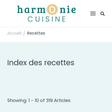
Harmonie Cuisine
Site de recettes faciles et rapides pour le quotidien
Accueil
Recettes
/
Index des recettes
Showing: 1 - 10 of 319 Articles