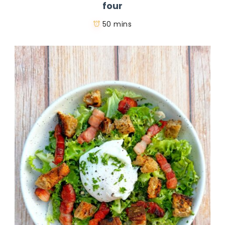
four
50 mins