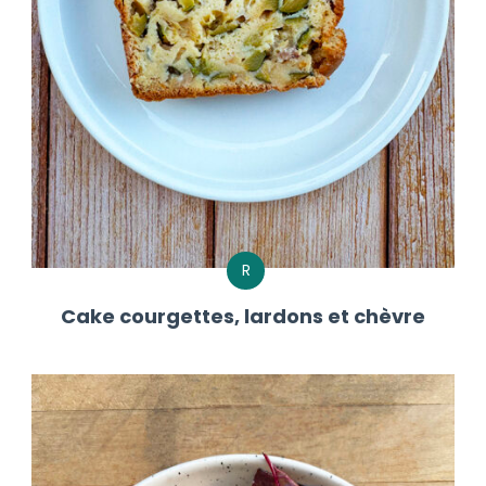
R
Cake courgettes, lardons et chèvre