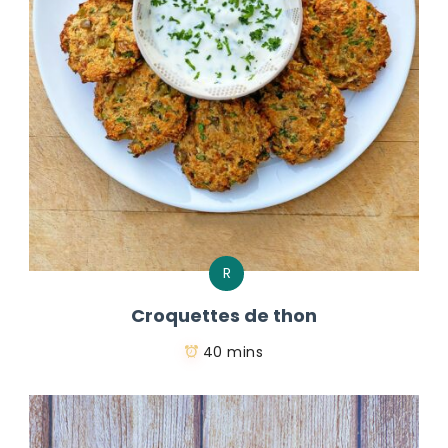
R
Croquettes de thon
40 mins