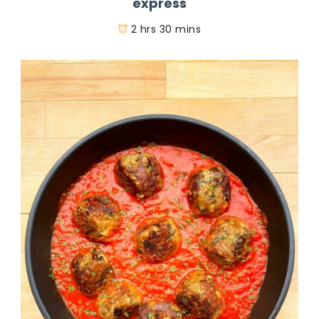
express
2 hrs 30 mins