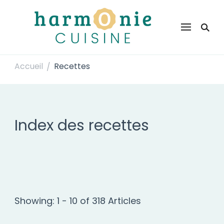
Harmonie Cuisine
Site de recettes faciles et rapides pour le quotidien
Accueil
Recettes
/
Index des recettes
Showing: 1 - 10 of 318 Articles