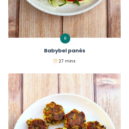
R
Babybel panés
27 mins