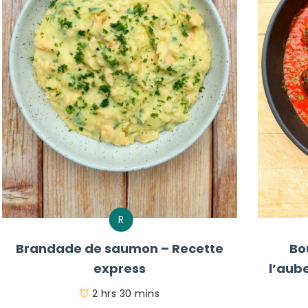
R
Brandade de saumon – Recette
Bo
express
l’aub
2 hrs 30 mins