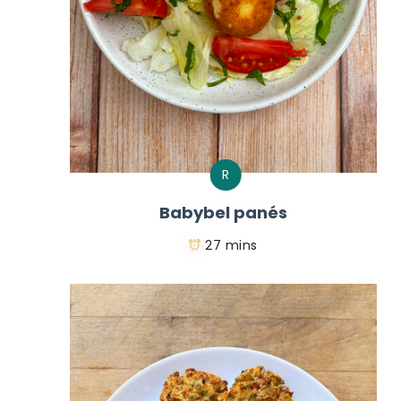
R
Babybel panés
27 mins