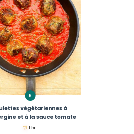
R
ulettes végétariennes à
ergine et à la sauce tomate
1 hr