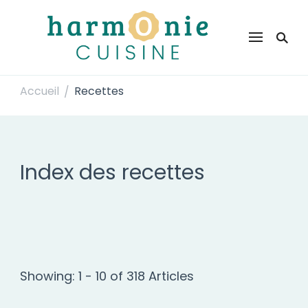
Harmonie Cuisine
Site de recettes faciles et rapides pour le quotidien
Accueil
Recettes
/
Index des recettes
Showing: 1 - 10 of 318 Articles