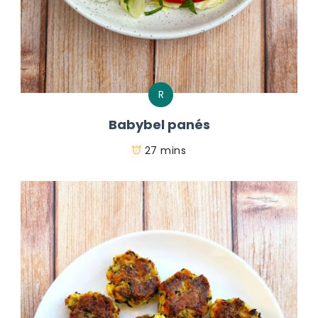
R
Babybel panés
27 mins