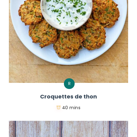
R
Croquettes de thon
40 mins