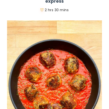
express
2 hrs 30 mins