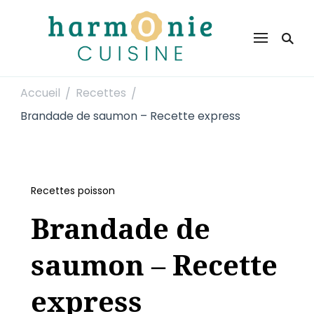
Harmonie Cuisine
Site de recettes faciles et rapides pour le quotidien
Accueil
Recettes
/
/
Brandade de saumon – Recette express
Recettes poisson
Brandade de
saumon – Recette
express