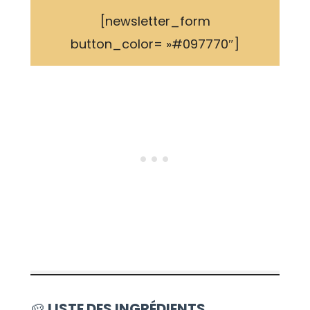
[newsletter_form
button_color= »#097770″]
🥔
LISTE DES INGRÉDIENTS