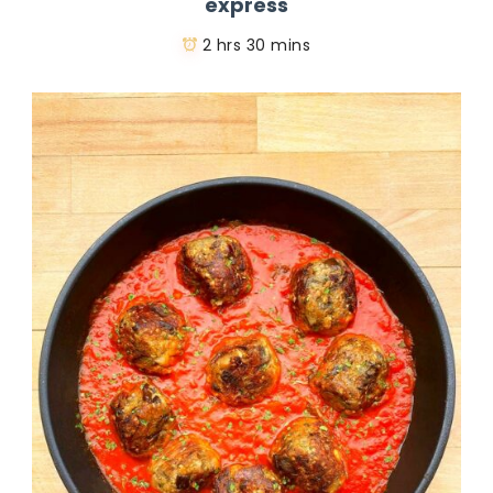
express
2 hrs 30 mins