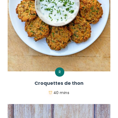
R
Croquettes de thon
40 mins