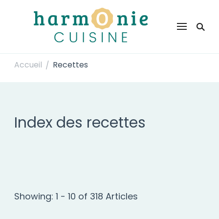
Harmonie Cuisine
Site de recettes faciles et rapides pour le quotidien
Accueil
Recettes
/
Index des recettes
Showing: 1 - 10 of 318 Articles