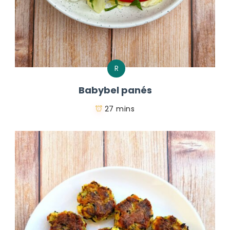
R
Babybel panés
27 mins