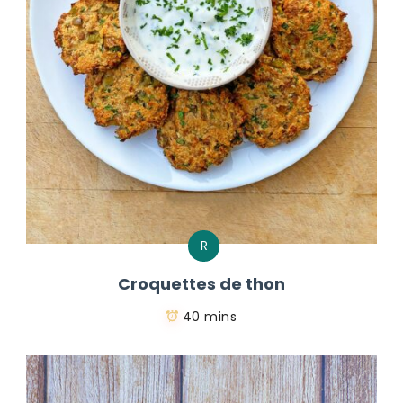
R
Croquettes de thon
40 mins