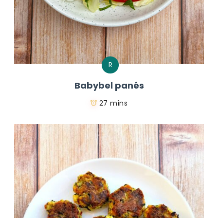
R
Babybel panés
27 mins