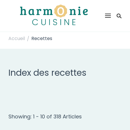
Harmonie Cuisine
Site de recettes faciles et rapides pour le quotidien
Accueil
Recettes
/
Index des recettes
Showing: 1 - 10 of 318 Articles