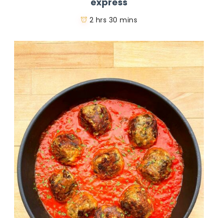
express
2 hrs 30 mins