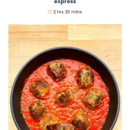
express
2 hrs 30 mins