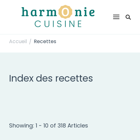
Harmonie Cuisine
Site de recettes faciles et rapides pour le quotidien
Accueil
Recettes
/
Index des recettes
Showing: 1 - 10 of 318 Articles