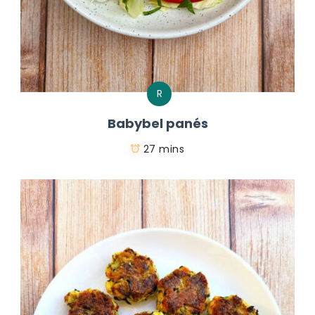
R
Babybel panés
27 mins