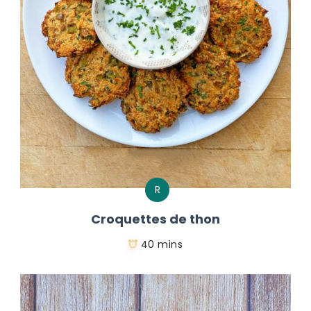
R
Croquettes de thon
40 mins