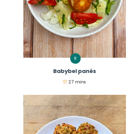
R
Babybel panés
27 mins