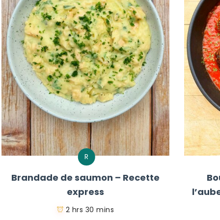
R
Brandade de saumon – Recette
Bo
express
l’aub
2 hrs 30 mins