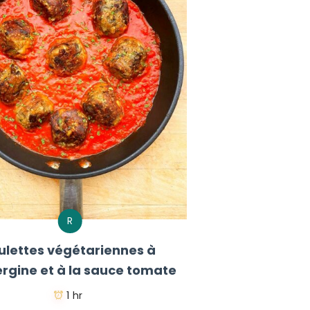
R
ulettes végétariennes à
ergine et à la sauce tomate
1 hr