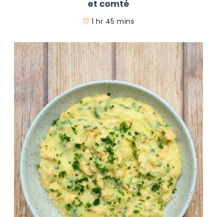
et comté
1 hr 45 mins