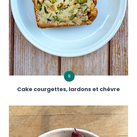
R
Cake courgettes, lardons et chèvre