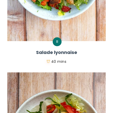
R
Salade lyonnaise
40 mins