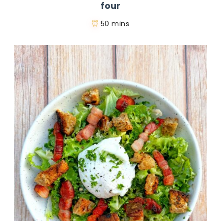
four
50 mins