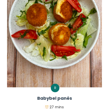
R
Babybel panés
27 mins