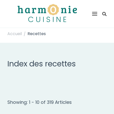
Harmonie Cuisine
Site de recettes faciles et rapides pour le quotidien
Accueil
Recettes
/
Index des recettes
Showing: 1 - 10 of 319 Articles