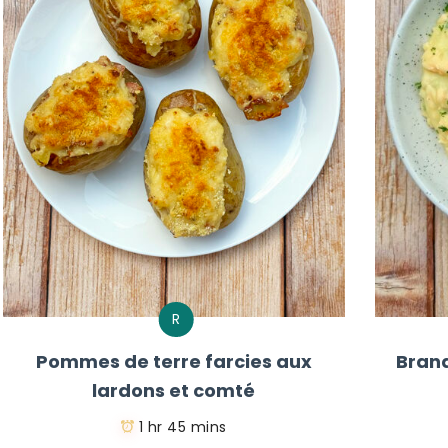
R
Pommes de terre farcies aux
Bran
lardons et comté
1 hr 45 mins