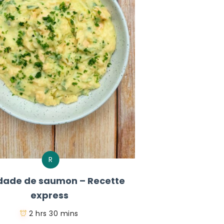
R
dade de saumon – Recette
express
2 hrs 30 mins