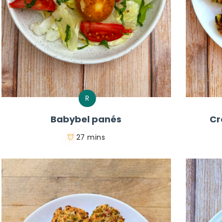
R
Babybel panés
Cr
27 mins