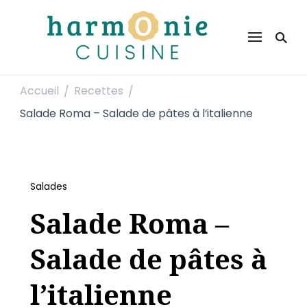
Harmonie Cuisine
Site de recettes faciles et rapides pour le quotidien
Accueil
Recettes
/
/
Salade Roma – Salade de pâtes à l’italienne
Salades
Salade Roma –
Salade de pâtes à
l’italienne