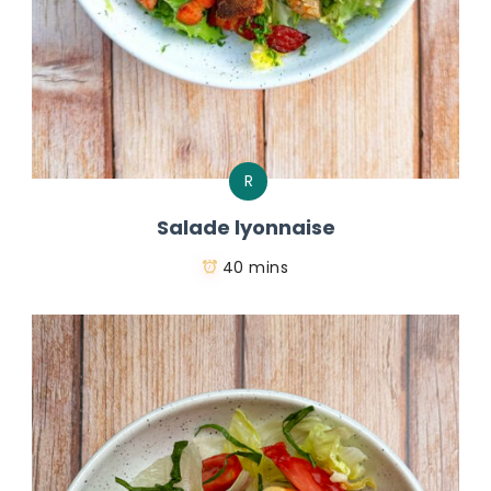
R
Salade lyonnaise
40 mins