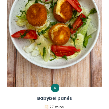
R
Babybel panés
27 mins