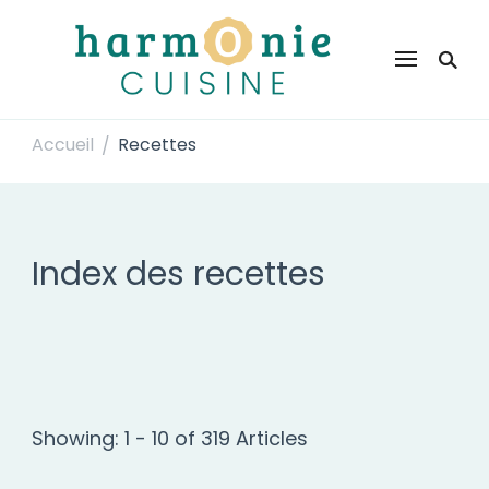
Harmonie Cuisine
Site de recettes faciles et rapides pour le quotidien
Accueil
Recettes
/
Index des recettes
Showing: 1 - 10 of 319 Articles