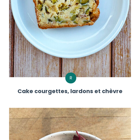
R
Cake courgettes, lardons et chèvre