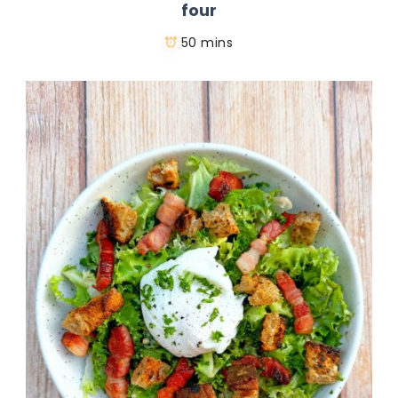
four
50 mins